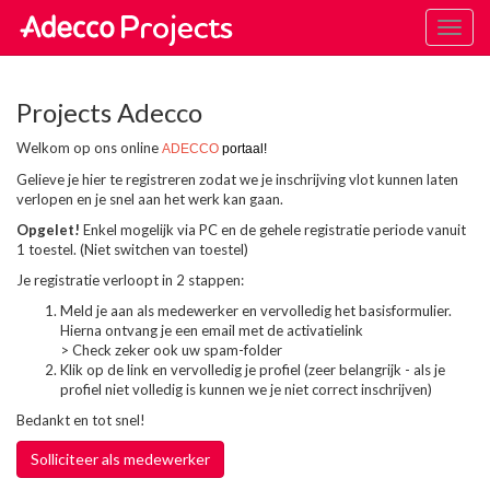
Toggl
naviga
Projects Adecco
Welkom op ons online
ADECCO
portaal!
Gelieve je hier te registreren zodat we je inschrijving vlot kunnen laten
verlopen en je snel aan het werk kan gaan.
Opgelet!
Enkel mogelijk via PC en de gehele registratie periode vanuit
1 toestel. (Niet switchen van toestel)
Je registratie verloopt in 2 stappen:
Meld je aan als medewerker en vervolledig het basisformulier.
Hierna ontvang je een email met de activatielink
> Check zeker ook uw spam-folder
Klik op de link en vervolledig je profiel (zeer belangrijk - als je
profiel niet volledig is kunnen we je niet correct inschrijven)
Bedankt en tot snel!
Solliciteer als medewerker